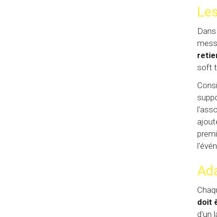
Les
Dans 
mess
retie
soft 
Consi
suppo
l'ass
ajout
premi
l'évé
Ada
Chaqu
doit 
d'un 