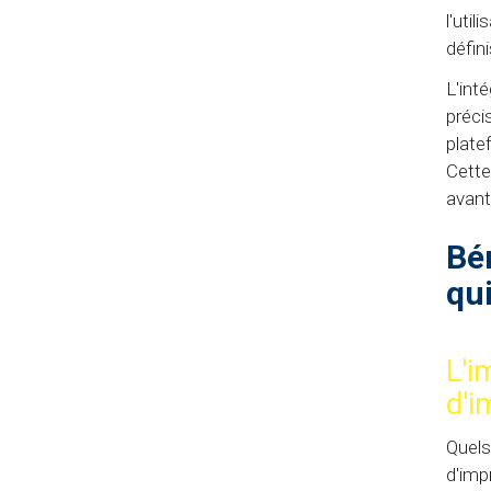
l'uti
défin
L'int
préci
plate
Cette
avant
Bé
qu
L'i
d'i
Quels
d'imp