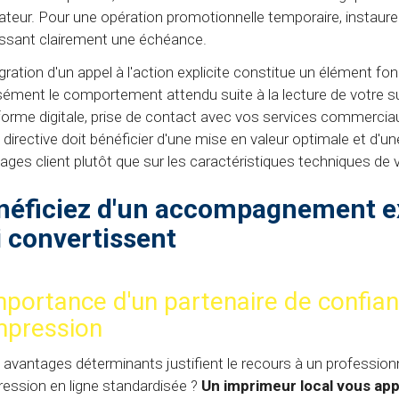
lisateur. Pour une opération promotionnelle temporaire, instau
issant clairement une échéance.
égration d'un appel à l'action explicite constitue un élément fo
sément le comportement attendu suite à la lecture de votre su
forme digitale, prise de contact avec vos services commerciau
 directive doit bénéficier d'une mise en valeur optimale et d'une
ages client plutôt que sur les caractéristiques techniques de v
néficiez d'un accompagnement ex
i convertissent
mportance d'un partenaire de confia
mpression
 avantages déterminants justifient le recours à un professionn
ression en ligne standardisée ?
Un imprimeur local vous app