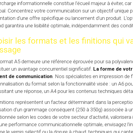
rcharge informationnelle constitue l'écueil majeur à éviter, car 
ipal. Concentrez votre communication sur un objectif unique p
ntation d'une offre spécifique ou lancement d'un produit. L'o
nd garantira une lisibilité optimale, indépendamment des condit
isir les formats et les finitions qui v
ssage
 format A5 demeure une référence éprouvée pour sa polyvalen
ituer un avantage concurrentiel significatif.
La forme de votr
ent de communication
. Nos spécialistes en impression de
nnalisation du format selon la fonctionnalité visée : un A6 p
sitant une réponse, un A4 pour les contenus techniques détai
initions représentent un facteur déterminant dans la percepti
lisation d'un grammage conséquent (250 à 350g) associée à une 
tionnée selon les codes de votre secteur d'activité, valorise
une performance communicationnelle optimale, envisagez l'int
 le vernis sélectif ou la dorure à chaud, techniques qui capte