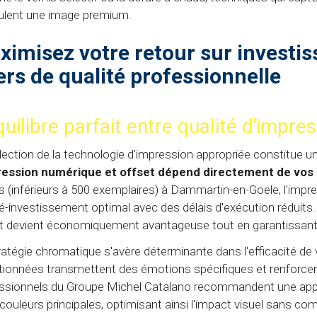
ulent une image premium.
ximisez votre retour sur investi
ers de qualité professionnelle
quilibre parfait entre qualité d'impre
lection de la technologie d'impression appropriée constitue u
pression numérique et offset dépend directement de vos
és (inférieurs à 500 exemplaires) à Dammartin-en-Goele, l'imp
té-investissement optimal avec des délais d'exécution réduits. 
t devient économiquement avantageuse tout en garantissant u
ratégie chromatique s'avère déterminante dans l'efficacité de
tionnées transmettent des émotions spécifiques et renforcent 
ssionnels du Groupe Michel Catalano recommandent une approc
 couleurs principales, optimisant ainsi l'impact visuel sans com