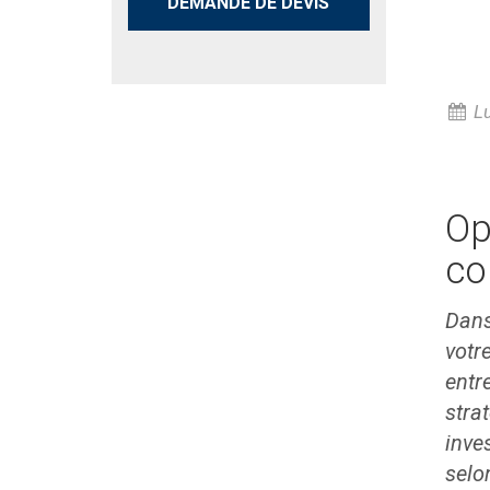
DEMANDE DE DEVIS
Lu
Op
co
Dans
votr
entr
stra
inve
selo