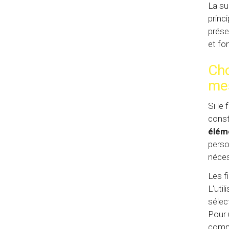
La su
princ
prése
et fo
Cho
me
Si le
const
élém
perso
néces
Les f
L'uti
sélec
Pour 
comme