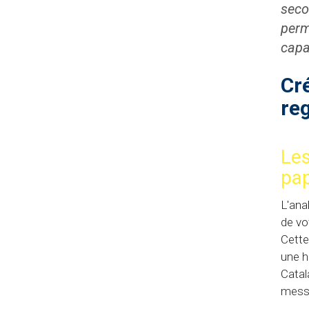
seco
perm
capa
Cré
re
Les
pap
L'ana
de vo
Cette
une h
Catal
messa