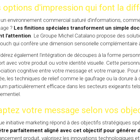
 options d'impression qui font la dif
un environnement commercial saturé d'informations, comment 
age ?
Les finitions spéciales transforment un simple doc
nt l'attention
. Le Groupe Michel Catalano propose des soluti
touch qui confère une dimension sensorielle complémentaire
dérez également l'intégration de découpes à la forme personna
rt avec votre produit ou votre identité visuelle. Cette personn
ociation cognitive entre votre message et votre marque. Pour
ée, les techniques de relief comme le gaufrage ou la dorure à
um particulièrement efficace dans les secteurs exigeants tels 
nementiel.
ptez votre message selon vos obje
e initiative marketing répond à des objectifs stratégiques sp
être parfaitement aligné avec cet objectif pour générer 
lancement produit, valorisez les innovations technologiques e