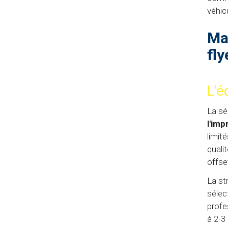
véhic
Ma
fly
L'é
La sé
l'im
limit
quali
offse
La st
sélec
profe
à 2-3