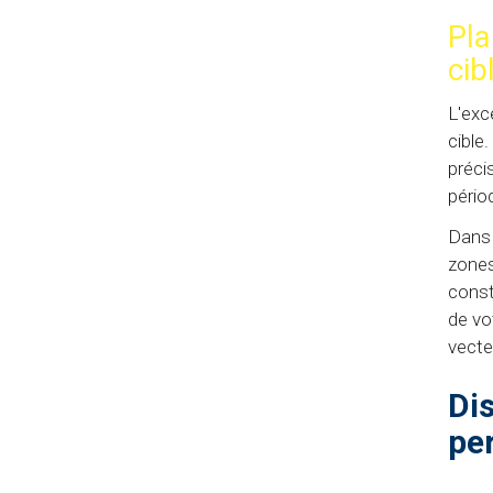
Pla
cib
L'exc
cible.
préci
pério
Dans 
zones
const
de vo
vecte
Di
pe