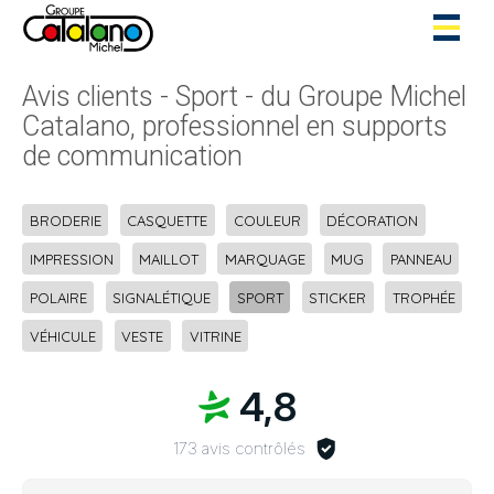
Toggl
naviga
Avis clients - Sport - du Groupe Michel
Catalano, professionnel en supports
de communication
BRODERIE
CASQUETTE
COULEUR
DÉCORATION
IMPRESSION
MAILLOT
MARQUAGE
MUG
PANNEAU
POLAIRE
SIGNALÉTIQUE
SPORT
STICKER
TROPHÉE
VÉHICULE
VESTE
VITRINE
4,8
173 avis contrôlés