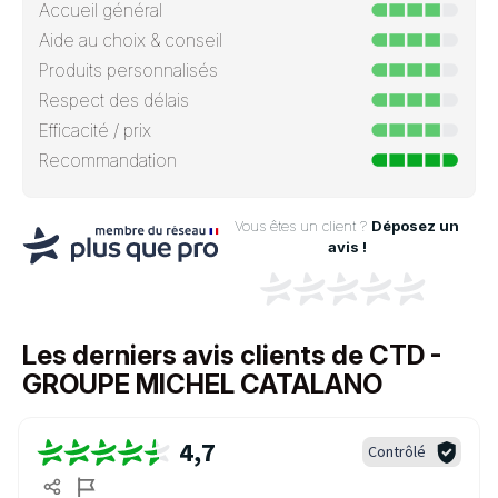
Accueil général
Aide au choix & conseil
Produits personnalisés
Respect des délais
Efficacité / prix
Recommandation
Vous êtes un client ?
Déposez un
avis !
Les derniers avis clients de CTD -
GROUPE MICHEL CATALANO
4,7
Contrôlé