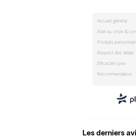
Accueil général
Aide au choix & con
Produits personnali
Respect des délais
Efficacité / prix
Recommandation
Les derniers a