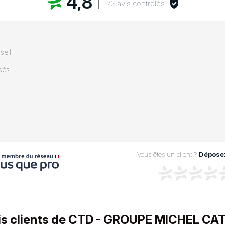
4,8
173 avis contrôlés
seil
sés
Vous êtes un client ?
Déposez
vis clients de CTD - GROUPE MICHEL C