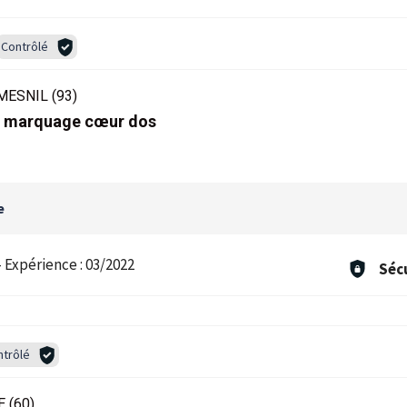
Contrôlé
MESNIL (93)
luo marquage cœur dos
e
-
Expérience :
03/2022
Séc
ntrôlé
 (60)