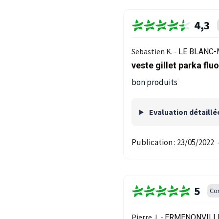
4,3
Sebastien K. -
LE BLANC-
veste gillet parka f
bon produits
Evaluation détaillé
Publication :
23/05/2022
5
Co
Pierre J. -
ERMENONVILLE